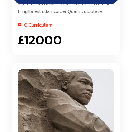
lorem ipsum dolor. Elementum facilisis leo vel
fringilla est ullamcorper Quam vulputate
dignissim suspendisse in est. Id donec ultrices
0 Curriculum
tincidunt arcu non. Blandit turpis cursus in hac
£
12000
habitasse platea dictumst quisque. Urna nunc
id cursus metus aliquam eleifend. Diam ut
venenatis tellus in metus. Pget est lorem
ipsum dolor. Elementum facilisis leo vel
fringilla est ullamcorper Luam vulputate
dignissim suspendisse in est. Id donec ultrices
tincidunt arcu non. Tlandit turpis cursus in hac
habitasse platea dictumst quisque. Erna nunc
id cursus metus aliquam eleifend. Diam ut
venenatis tellus in metus. Having […]