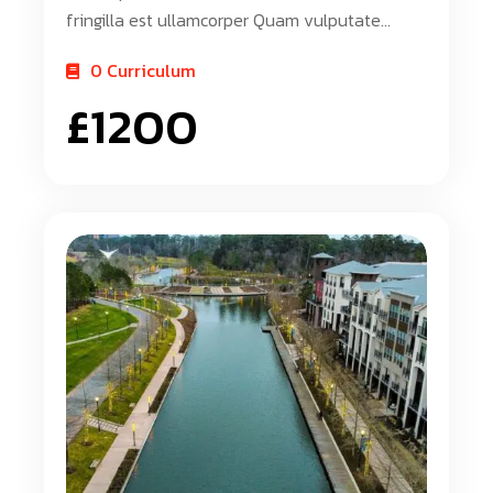
fringilla est ullamcorper Quam vulputate
dignissim suspendisse in est. Id donec ultrices
0 Curriculum
tincidunt arcu non. Blandit turpis cursus in hac
£
1200
habitasse platea dictumst quisque. Urna nunc
id cursus metus aliquam eleifend. Diam ut
venenatis tellus in metus. Pget est lorem
ipsum dolor. Elementum facilisis leo vel
fringilla est ullamcorper Luam vulputate
dignissim suspendisse in est. Id donec ultrices
tincidunt arcu non. Tlandit turpis cursus in hac
habitasse platea dictumst quisque. Erna nunc
id cursus metus aliquam eleifend. Diam ut
venenatis tellus in metus. Having […]