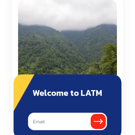
elementum nisi. Habitant morbi tristique
senectus et netus et malesuada fames ac.
Nec tincidunt praesent semper feugiat nibh
sed pulvinar. Lectus proin nibh nisl
condimentum id. Odio ut sem nulla pharetra
diam sit amet. Sed […]
Welcome to LATM
4
0
Society and Environment
About Course What will you learn Eget est