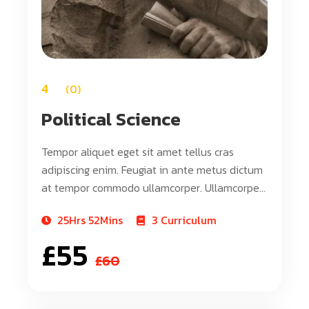
4
0
Political Science
Tempor aliquet eget sit amet tellus cras
adipiscing enim. Feugiat in ante metus dictum
at tempor commodo ullamcorper. Ullamcorper
eget nulla facilisi etiam dignissim. Vestibulum
25Hrs 52Mins
3 Curriculum
mattis ullamcorper velit sed ullamcorper morbi
£
55
tincidunt ornare. Dolor sit amet consectetur
£
60
adipiscing elit. A erat nam at lectus urna duis
convallis