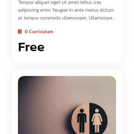
Tempor aliquet eget sit amet tellus cras
adipiscing enim. Feugiat in ante metus dictum
at tempor commodo ullamcorper. Ullamcorper
eget nulla facilisi etiam dignissim. Vestibulum
0 Curriculum
mattis ullamcorper velit sed ullamcorper morbi
Free
tincidunt ornare. Dolor sit amet consectetur
adipiscing elit. A erat nam at lectus urna duis
convallis