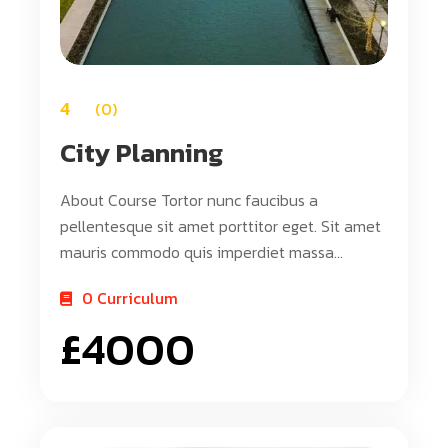
4
0
City Planning
About Course Tortor nunc faucibus a
pellentesque sit amet porttitor eget. Sit amet
mauris commodo quis imperdiet massa
tincidunt nunc. Quis blandit turpis cursus in
0 Curriculum
hac habitasse. Sed libero enim sed faucibus
£
4000
turpis in eu. Leo vel orci porta non pulvinar
neque laoreet suspendisse. Tincidunt dui ut
ornare lectus sit amet est placerat in. Quam
lacus suspendisse faucibus interdum posuere.
Ultrices neque ornare aenean euismod