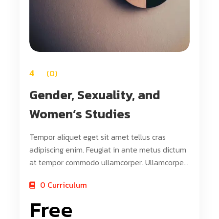
4
0
Gender, Sexuality, and
Women’s Studies
Tempor aliquet eget sit amet tellus cras
adipiscing enim. Feugiat in ante metus dictum
at tempor commodo ullamcorper. Ullamcorper
eget nulla facilisi etiam dignissim. Vestibulum
0 Curriculum
mattis ullamcorper velit sed ullamcorper morbi
Free
tincidunt ornare. Dolor sit amet consectetur
adipiscing elit. A erat nam at lectus urna duis